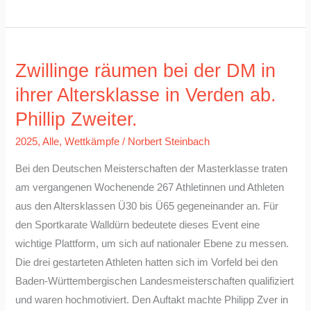
Zwillinge
Zwillinge räumen bei der DM in
räumen
bei
ihrer Altersklasse in Verden ab.
der
Phillip Zweiter.
DM
2025
,
Alle
,
Wettkämpfe
/
Norbert Steinbach
in
ihrer
Bei den Deutschen Meisterschaften der Masterklasse traten
Altersklasse
am vergangenen Wochenende 267 Athletinnen und Athleten
in
aus den Altersklassen Ü30 bis Ü65 gegeneinander an. Für
Verden
den Sportkarate Walldürn bedeutete dieses Event eine
ab.
wichtige Plattform, um sich auf nationaler Ebene zu messen.
Phillip
Die drei gestarteten Athleten hatten sich im Vorfeld bei den
Zweiter.
Baden-Württembergischen Landesmeisterschaften qualifiziert
und waren hochmotiviert. Den Auftakt machte Philipp Zver in