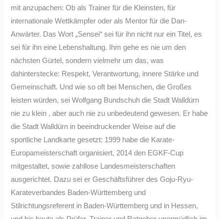
mit anzupachen: Ob als Trainer für die Kleinsten, für
internationale Wettkämpfer oder als Mentor für die Dan-
Anwärter. Das Wort „Sensei“ sei für ihn nicht nur ein Titel, es
sei für ihn eine Lebenshaltung. Ihm gehe es nie um den
nächsten Gürtel, sondern vielmehr um das, was
dahinterstecke: Respekt, Verantwortung, innere Stärke und
Gemeinschaft. Und wie so oft bei Menschen, die Großes
leisten würden, sei Wolfgang Bundschuh die Stadt Walldürn
nie zu klein , aber auch nie zu unbedeutend gewesen. Er habe
die Stadt Walldürn in beeindruckender Weise auf die
sportliche Landkarte gesetzt: 1999 habe die Karate-
Europameisterschaft organisiert, 2014 den EGKF-Cup
mitgestaltet, sowie zahllose Landesmeisterschaften
ausgerichtet. Dazu sei er Geschäftsführer des Goju-Ryu-
Karateverbandes Baden-Württemberg und
Stilrichtungsreferent in Baden-Württemberg und in Hessen,
und bis heute als Prüfer, Trainer und Ratgeber unermüdlich im