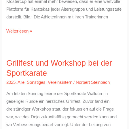
Klostercup hat einmal mehr bewiesen, dass er eine wertvolle
Plattform für Karatekas jeder Altersgruppe und Leistungsstufe
darstellt. Bild.: Die AthletenInnen mit ihren Trainerinnen
Weiterlesen »
Grillfest
Grillfest und Workshop bei der
und
Workshop
Sportkarate
bei
2025
,
Alle
,
Sonstiges
,
Vereinsintern
/
Norbert Steinbach
der
Am letzten Sonntag feierte der Sportkarate Walldürn in
Sportkarate
geselliger Runde ein herzliches Grillfest, Zuvor fand ein
dreistündiger Workshop statt, der fokussiert auf die Frage
war, wie das Dojo zukunftsfähig gemacht werden kann und
wo Verbesserungsbedarf vorliegt. Unter der Leitung von