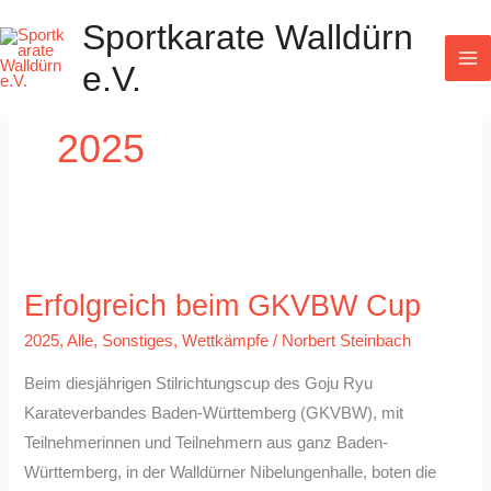
Zum
Sportkarate Walldürn
Inhalt
e.V.
springen
2025
Erfolgreich
Erfolgreich beim GKVBW Cup
beim
GKVBW
2025
,
Alle
,
Sonstiges
,
Wettkämpfe
/
Norbert Steinbach
Cup
Beim diesjährigen Stilrichtungscup des Goju Ryu
Karateverbandes Baden-Württemberg (GKVBW), mit
Teilnehmerinnen und Teilnehmern aus ganz Baden-
Württemberg, in der Walldürner Nibelungenhalle, boten die