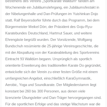
Bestehens des Vereins „Sportkarate Walldürn“ fanden am
Wochenende ein Jubiläumslehrgang, ein Jubiläumsfestakt in
der Nibelungenhalle und Dan-Prüfungen im Yuishinkan Dojo
statt. Ralf Beyersdorfer führte durch das Programm, bei dem
Bürgermeister Meikel Dörr, der Präsident des Goju-Ryu-
Karatebundes Deutschland, Hartmut Sauer, und weitere
Ehrengäste begrüßt wurden. Der Vorsitzende, Wolfgang
Bundschuh resümierte die 25-jährige Vereinsgeschichte, die
mit der Abspaltung von der Karateabteilung des Sportvereins
Eintracht 93 Walldürn begann. Ursprünglich als sportlich
orientierte Erweiterung des traditionellen Karate Do gegründet,
entwickelte sich der Verein zu einer festen Größe mit einem
umfangreichen Angebot, einschließlich KaraGymnastik,
Aerobic, Yoga und Soundkarate. Der Mitgliederstamm liegt
konstant bei 260 bis 300 Personen, aus denen viele
lizenzierte Übungsleiter und Dan-Träger hervorgegangen sind.
Für die sportlichen Erfolge und das stetige Wachstum war die