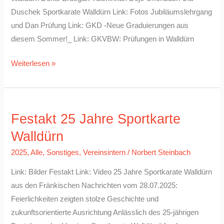
Duschek Sportkarate Walldürn Link: Fotos Jubiläumslehrgang
und Dan Prüfung Link: GKD -Neue Graduierungen aus
diesem Sommer!_ Link: GKVBW: Prüfungen in Walldürn
Weiterlesen »
Festakt
Festakt 25 Jahre Sportkarte
25
Jahre
Walldürn
Sportkarte
2025
,
Alle
,
Sonstiges
,
Vereinsintern
/
Norbert Steinbach
Walldürn
Link: Bilder Festakt Link: Video 25 Jahre Sportkarate Walldürn
aus den Fränkischen Nachrichten vom 28.07.2025:
Feierlichkeiten zeigten stolze Geschichte und
zukunftsorientierte Ausrichtung Anlässlich des 25-jährigen