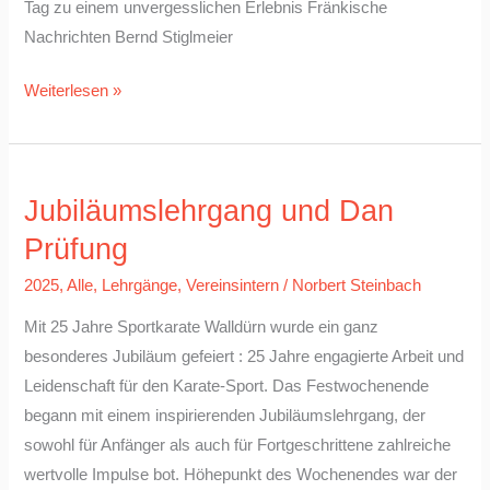
Tag zu einem unvergesslichen Erlebnis Fränkische
Nachrichten Bernd Stiglmeier
Weiterlesen »
Jubiläumslehrgang
Jubiläumslehrgang und Dan
und
Dan
Prüfung
Prüfung
2025
,
Alle
,
Lehrgänge
,
Vereinsintern
/
Norbert Steinbach
Mit 25 Jahre Sportkarate Walldürn wurde ein ganz
besonderes Jubiläum gefeiert : 25 Jahre engagierte Arbeit und
Leidenschaft für den Karate-Sport. Das Festwochenende
begann mit einem inspirierenden Jubiläumslehrgang, der
sowohl für Anfänger als auch für Fortgeschrittene zahlreiche
wertvolle Impulse bot. Höhepunkt des Wochenendes war der