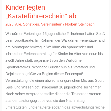
Kinder
Kinder legten
legten
„Karateführerschein“
„Karateführerschein“ ab
ab
2025
,
Alle
,
Sonstiges
,
Vereinsintern
/
Norbert Steinbach
Walldürner Ferientage: 16 jugendliche Teilnehmer hatten Spaß
beim Sportkarate. Im Rahmen der Walldürner Ferientage fand
am Montagnachmittag in Walldürn ein spannender und
lehrreicher Feriennachmittag für Kinder im Alter von neun bis
zwölf Jahre statt, organisiert von den Walldürner
Sportkaratekas. Wolfgang Bundschuh als Vorstand und
Dojoleiter begrüßte zu Beginn dieser Ferienspaß-
Veranstaltung, die einen abwechslungsreichen Mix aus Sport,
Spiel und Wissen bot, insgesamt 16 jugendliche Teilnehmer.
Nach seiner Ansprache stellte dieser die Trainerassistenten
aus der Leistungsgruppe vor, die den Nachmittag
unterstützten, und erläuterte sodann das abwechslungsreiche