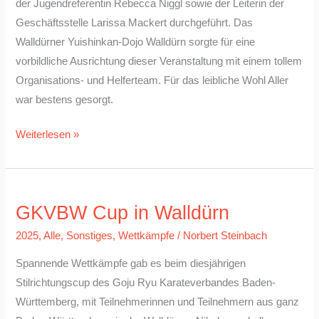
der Jugendreferentin Rebecca Niggl sowie der Leiterin der
Geschäftsstelle Larissa Mackert durchgeführt. Das
Walldürner Yuishinkan-Dojo Walldürn sorgte für eine
vorbildliche Ausrichtung dieser Veranstaltung mit einem tollem
Organisations- und Helferteam. Für das leibliche Wohl Aller
war bestens gesorgt.
Weiterlesen »
GKVBW
GKVBW Cup in Walldürn
Cup
in
2025
,
Alle
,
Sonstiges
,
Wettkämpfe
/
Norbert Steinbach
Walldürn
Spannende Wettkämpfe gab es beim diesjährigen
Stilrichtungscup des Goju Ryu Karateverbandes Baden-
Württemberg, mit Teilnehmerinnen und Teilnehmern aus ganz