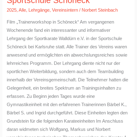
Sportschule Schöneck
Sportschule
2025
,
Alle
,
Lehrgänge
,
Vereinsintern
/
Norbert Steinbach
Schöneck
Film „Trainerworkshop in Schöneck“ Am vergangenen
Wochenende fand ein interessanter und informativer
Lehrgang der Sportkarate Walldürn e.V. in der Sportschule
Schöneck bei Karlsruhe statt. Alle Trainer des Vereins waren
anwesend und ermöglichten ein abwechslungsreiches sowie
lehrreiches Programm. Der Lehrgang diente nicht nur der
sportlichen Weiterbildung, sondern auch dem Teambuilding
innerhalb der Vereinsgemeinschaft. Die Teilnehmer hatten die
Gelegenheit, ein breites Spektrum an Trainingsinhalten zu
erfassen. Zu Beginn jeden Tages wurde eine
Gymnastikeinheit mit den erfahrenen Trainerinnen Bärbel K.,
Bärbel S. und Ingrid durchgeführt. Diese Einheiten legten den
Grundstein für die folgenden Karateeinheiten Im Anschluss
daran widmeten sich Wolfgang, Markus und Norbert