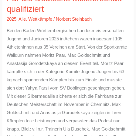
Deutsche
qualifiziert
Meisterschaft
2025
,
Alle
,
Wettkämpfe
/
Norbert Steinbach
qualifiziert
Bei den Baden-Württembergischen Landesmeisterschaften
Jugend und Junioren 2025 in Achern waren insgesamt 105
AthletenInnen aus 35 Vereinen am Start. Von der Sportkarate
Walldürn nahmen Moritz Paar, Max Goldschmitt und
Anastasija Gorodetskaya an diesem Event teil. Moritz Paar
kämpfte sich in der Kategorie Kumite Jugend Jungen bis 63
kg nach spannenden Kämpfen bis zum Finale und musste
sich dort Yahya Farsi vom SV Böblingen geschlagen geben.
Mit dieser Silbermedaille sicherte er sich die Fahrkarte zur
Deutschen Meisterschaft im November in Chemnitz. Max
Goldschmitt und Anastasija Gorodetskaya zeigten in ihren
Kämpfen tolle Leistungen und verpassten das Podest nur
knapp. Bild.: v.l.n.r. Trainerin Ula Duschek, Max Goldschmitt,