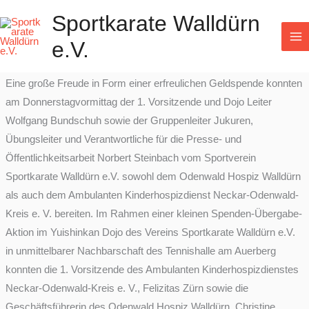
Zum
Sportkarate Walldürn
Inhalt
Spendenübergabe
e.V.
springen
Eine große Freude in Form einer erfreulichen Geldspende konnten
am Donnerstagvormittag der 1. Vorsitzende und Dojo Leiter
Wolfgang Bundschuh sowie der Gruppenleiter Jukuren,
Übungsleiter und Verantwortliche für die Presse- und
Öffentlichkeitsarbeit Norbert Steinbach vom Sportverein
Sportkarate Walldürn e.V. sowohl dem Odenwald Hospiz Walldürn
als auch dem Ambulanten Kinderhospizdienst Neckar-Odenwald-
Kreis e. V. bereiten. Im Rahmen einer kleinen Spenden-Übergabe-
Aktion im Yuishinkan Dojo des Vereins Sportkarate Walldürn e.V.
in unmittelbarer Nachbarschaft des Tennishalle am Auerberg
konnten die 1. Vorsitzende des Ambulanten Kinderhospizdienstes
Neckar-Odenwald-Kreis e. V., Felizitas Zürn sowie die
Geschäftsführerin des Odenwald Hospiz Walldürn, Christine