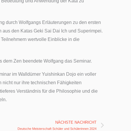
ere Bedeutung und Anwendung der Kata zu
ng durch Wolfgangs Erläuterungen zu den ersten
 aus den Katas Geki Sai Dai Ich und Superimpei.
eilnehmern wertvolle Einblicke in die
s dem Zen beendete Wolfgang das Seminar.
inar im Walldürner Yuishinkan Dojo ein voller
n nicht nur ihre technischen Fähigkeiten
ieferes Verständnis für die Philosophie und die
eln.
Next
NÄCHSTE NACHRICHT
Deutsche Meisterschaft Schüler und Schülerinnen 2024