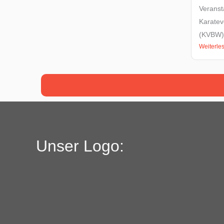
Veranst
Karate
(KVBW).
Weiterle
Unser Logo: