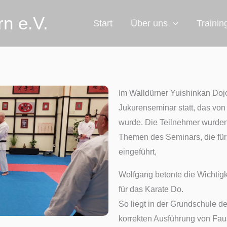
rn e.V.
Start
Über uns
Trainin
Im Walldürner Yuishinkan Do
Jukurenseminar statt, das von
wurde. Die Teilnehmer wurden
Themen des Seminars, die für
eingeführt,
Wolfgang betonte die Wichtig
für das Karate Do.
So liegt in der Grundschule d
korrekten Ausführung von Faus