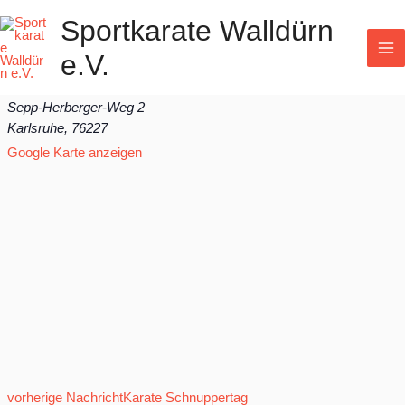
Zum
Sportkarate Walldürn
Inhalt
Trainerfortbildung
e.V.
26.September.2025
@
0:00
-
28.September.2025
@
0:00
springen
Sportschule Schöneck
Sepp-Herberger-Weg 2
Karlsruhe
,
76227
Google Karte anzeigen
Prev
Next
vorherige Nachricht
Karate Schnuppertag