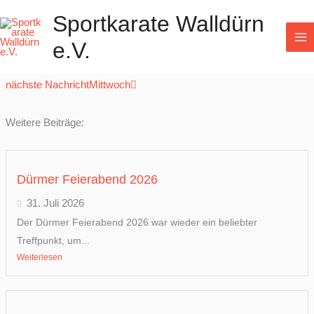
Zum
Sportkarate Walldürn
Inhalt
Dienstag
e.V.
springen
Prev
Next
vorherige Nachricht
Montag
nächste Nachricht
Mittwoch
Weitere Beiträge:
Dürmer Feierabend 2026
31. Juli 2026
Der Dürmer Feierabend 2026 war wieder ein beliebter
Treffpunkt, um...
Weiterlesen