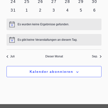
0
0
0
0
0
0
0
24
25
26
27
28
29
30
Veranstaltungen
Veranstaltungen
Veranstaltungen
Veranstaltungen
Veranstaltungen
Veranstaltun
Verans
0
0
0
0
0
0
0
31
1
2
3
4
5
6
Veranstaltungen
Veranstaltungen
Veranstaltungen
Veranstaltungen
Veranstaltungen
Veranstaltun
Verans
Es wurden keine Ergebnisse gefunden.
Hinweis
Es gibt keine Veranstaltungen an diesem Tag.
Hinweis
Juli
Dieser Monat
Sep.
Kalender abonnieren