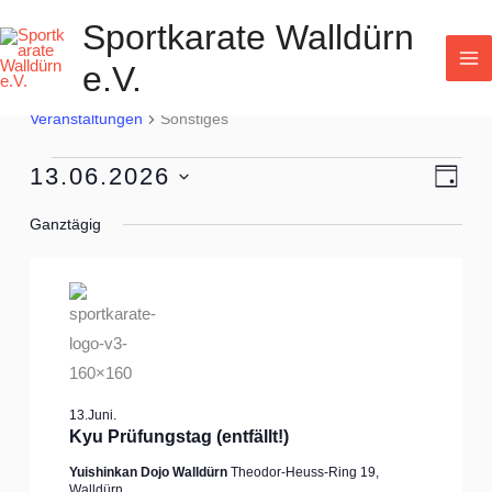
Zum
Sportkarate Walldürn
Inhalt
e.V.
springen
Sonstiges
Veranstaltungen
für
Veranstaltungen
Sonstiges
13.Juni.2026
13.06.2026
Ansichte
Verans
Tag
Navigati
Ansich
Datum
Ganztägig
Naviga
wählen.
13.Juni.
Kyu Prüfungstag (entfällt!)
Yuishinkan Dojo Walldürn
Theodor-Heuss-Ring 19,
Walldürn